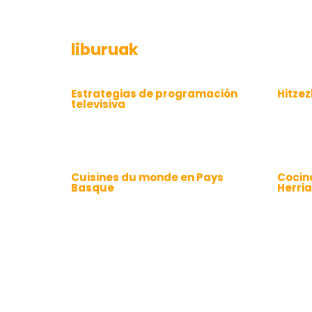
liburuak
Estrategias de programación
Hitze
televisiva
Cuisines du monde en Pays
Cocin
Basque
Herri