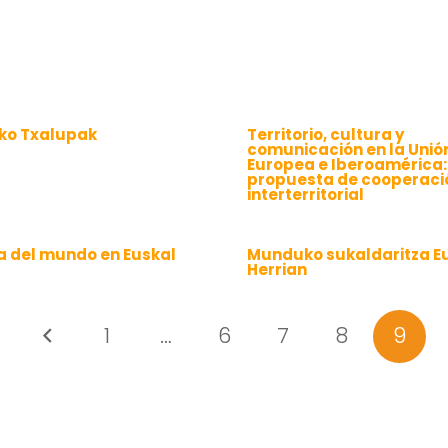
zko Txalupak
Territorio, cultura y
comunicación en la Unió
Europea e Iberoamérica:
propuesta de cooperaci
interterritorial
a del mundo en Euskal
Munduko sukaldaritza E
a
Herrian
1
…
6
7
8
9