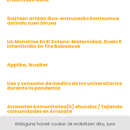
Gazteen artean ikus-entzunezko kontsumoa
astindu zuen birusa
Un Monstruo En El Sotano: Maternidad, Duelo E
Infanticidio En The Babadook
Applika, Ikusiker
Uso y consumo de medios de los universitarios
durante la pandemia
Arrasaten komunitatea(k) ehunduz / Tejiendo
comunidades en Arrasate
Webgune honek cookie-ak erabiltzen ditu, zure