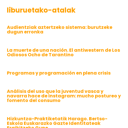
liburuetako-atalak
Audientziak aztertzeko sistema: burutzeke
dugun erronka
La muerte de una nación. El antiwestern de Los
Odiosos Ocho de Tarantino
Programas y programación en plena crisis
Análisis del uso que la juventud vasca y
navarra hace de Instagram: mucho postureo y
fomento del consumo
Hizkuntza-Praktiketatik Harago. Bertso-
Eskola Euskarazko Gazte Identitateak
Eraikitzeko Gune