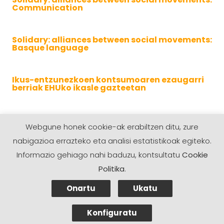
Communication
Solidary: alliances between social movements:
Basque language
Ikus-entzunezkoen kontsumoaren ezaugarri
berriak EHUko ikasle gazteetan
Unibertsitateko ikasleen artean nagusitzen
Webgune honek cookie-ak erabiltzen ditu, zure
diren ikus-entzunezkoen kontsumoaren
azterketa
nabigazioa errazteko eta analisi estatistikoak egiteko.
Informazio gehiago nahi baduzu, kontsultatu
Cookie
Genero ikuspegia eta hedabideen kontsumoa
Politika
.
Onartu
Ukatu
1
2
Konfiguratu