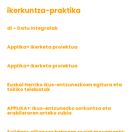
ikerkuntza-praktika
di – Datu Integralak
Applika+ ikerketa proiektua
Applika+ ikerketa proiektua
Euskal Herriko ikus-entzunezkoen egitura eta
tokiko telebistak
APPLIKA+: Ikus-entzunezko sorkuntza eta
erabileraren arteko zubia
Solidary: alliances between social movements: