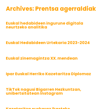
Archives:
Prentsa agerraldiak
Euskal hedabideen ingurune digitala
neurtzeko analitika
Euskal Hedabideen Urtekaria 2023-2024
Euskal zinemagintza XX. mendean
Ipar Euskal Herriko Kazetaritza Diplomaz
TikTok nagusi Bigarren Hezkuntzan,
unibertsitatean Instagram
Kazetaritza euskaraz ikasteko