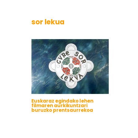
sor lekua
Euskaraz egindako lehen
filmaren aurkikuntzari
buruzko prentsaurrekoa