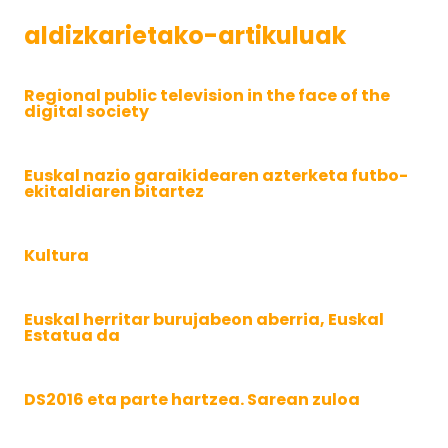
aldizkarietako-artikuluak
Regional public television in the face of the
digital society
Euskal nazio garaikidearen azterketa futbo-
ekitaldiaren bitartez
Kultura
Euskal herritar burujabeon aberria, Euskal
Estatua da
DS2016 eta parte hartzea. Sarean zuloa