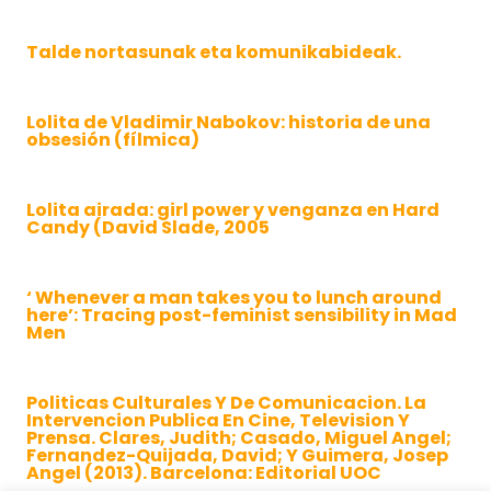
Talde nortasunak eta komunikabideak.
Lolita de Vladimir Nabokov: historia de una
obsesión (fílmica)
Lolita airada: girl power y venganza en Hard
Candy (David Slade, 2005
‘ Whenever a man takes you to lunch around
here’: Tracing post-feminist sensibility in Mad
Men
Politicas Culturales Y De Comunicacion. La
Intervencion Publica En Cine, Television Y
Prensa. Clares, Judith; Casado, Miguel Angel;
Fernandez-Quijada, David; Y Guimera, Josep
Angel (2013). Barcelona: Editorial UOC