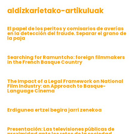
aldizkarietako-artikuluak
El papel de los peritos y comisarios de averías
en la detección del fraude. Separar el grano de
la paja
Searching for Ramuntcho: foreign filmmakers
in the French Basque Country
The Impact of a Legal Framework on National
Film Industry: an Approach to Basque-
Language Cinema
Erdigunea ertzei begira jarri zenekoa
Presentación: Las televisiones públicas de
proximidad ante los retos de la sociedad