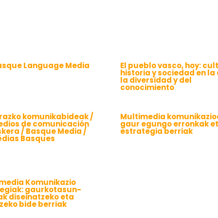
asque Language Media
El pueblo vasco, hoy: cul
historia y sociedad en la
la diversidad y del
conocimiento
razko komunikabideak /
Multimedia komunikazio
edios de comunicación
gaur egungo erronkak e
skera / Basque Media /
estrategia berriak
édias Basques
media Komunikazio
tegiak: gaurkotasun-
ak diseinatzeko eta
zeko bide berriak