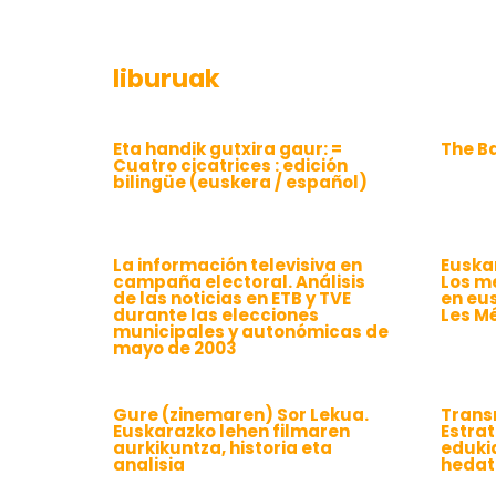
liburuak
Eta handik gutxira gaur: =
The B
Cuatro cicatrices : edición
bilingüe (euskera / español)
La información televisiva en
Euska
campaña electoral. Análisis
Los m
de las noticias en ETB y TVE
en eu
durante las elecciones
Les M
municipales y autonómicas de
mayo de 2003
Gure (zinemaren) Sor Lekua.
Trans
Euskarazko lehen filmaren
Estra
aurkikuntza, historia eta
eduki
analisia
hedat