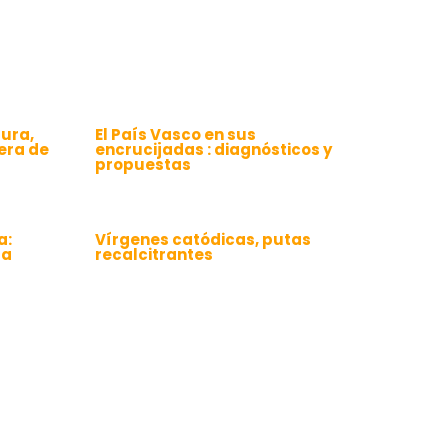
tura,
El País Vasco en sus
 era de
encrucijadas : diagnósticos y
propuestas
a:
Vírgenes catódicas, putas
ta
recalcitrantes