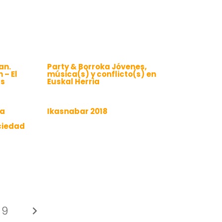
an.
Party & Borroka Jóvenes,
 – El
música(s) y conflicto(s) en
as
Euskal Herria
ma
Ikasnabar 2018
ciedad
9