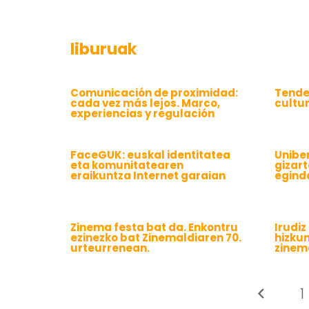
liburuak
Comunicación de proximidad:
Tende
cada vez más lejos. Marco,
cultur
experiencias y regulación
FaceGUK: euskal identitatea
Unibe
eta komunitatearen
gizar
eraikuntza Internet garaian
egind
Zinema festa bat da. Enkontru
Irudiz
ezinezko bat Zinemaldiaren 70.
hizku
urteurrenean.
zinem
1