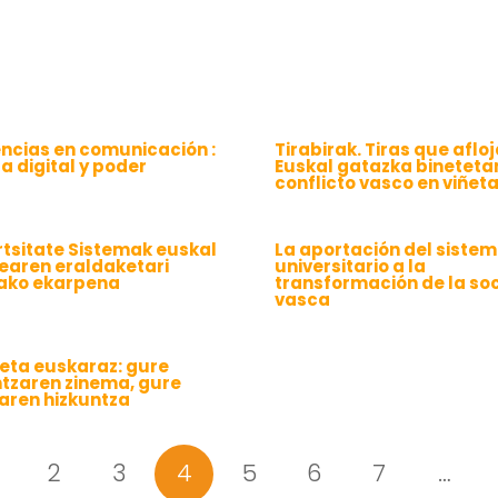
ncias en comunicación :
Tirabirak. Tiras que afloj
a digital y poder
Euskal gatazka binetetan
conflicto vasco en viñet
rtsitate Sistemak euskal
La aportación del siste
tearen eraldaketari
universitario a la
ako ekarpena
transformación de la so
vasca
 eta euskaraz: gure
ntzaren zinema, gure
aren hizkuntza
2
3
4
5
6
7
…