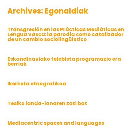
Archives:
Egonaldiak
Transgresión en las Prácticas Mediáticas en
Lengua Vasca: la parodia como catalizador
de un cambio sociolingüístico
Eskandinaviako telebista programazio era
berriak
Ikerketa etnografikoa
Tesiko landa-lanaren zati bat
Mediacentric spaces and languages