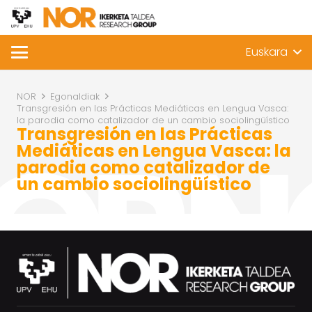
Euskara
NOR
Egonaldiak
Transgresión en las Prácticas Mediáticas en Lengua Vasca:
la parodia como catalizador de un cambio sociolingüístico
Transgresión en las Prácticas
Mediáticas en Lengua Vasca: la
parodia como catalizador de
un cambio sociolingüístico