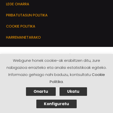
LEGE OHARRA
PRIBATUTASUN POLITIKA
COOKIE POLITIKA
HARREMANETARAKO
2021 · NOR ikerketa taldea / CC-BY-SA
Webgune honek cookie-ak erabiltzen ditu, zure
nabigazioa errazteko eta analisi estatistikoak egiteko.
Informazio gehiago nahi baduzu, kontsultatu
Cookie
Politika
.
Onartu
Ukatu
Konfiguratu