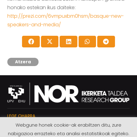
honako estekan ikus daiteke:
http://prezi.com/6vmpuxbm0hsm/basque-new-
speakers-and-media/
Atzera
LEGE OHARRA
Webgune honek cookie-ak erabiltzen ditu, zure
PRIBATUTASUN POLITIKA
nabigazioa errazteko eta analisi estatistikoak egiteko.