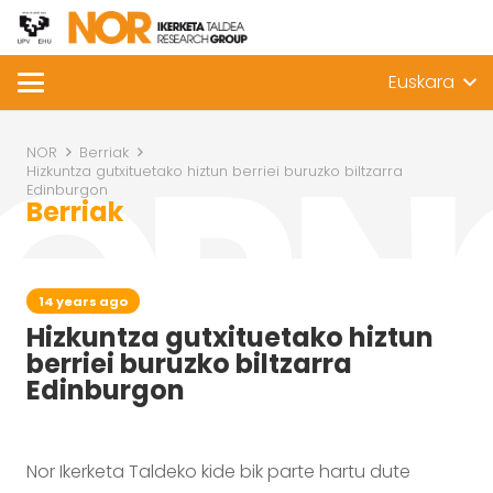
Euskara
NOR
Berriak
Hizkuntza gutxituetako hiztun berriei buruzko biltzarra
Edinburgon
Berriak
14 years ago
Hizkuntza gutxituetako hiztun
berriei buruzko biltzarra
Edinburgon
Nor Ikerketa Taldeko kide bik parte hartu dute