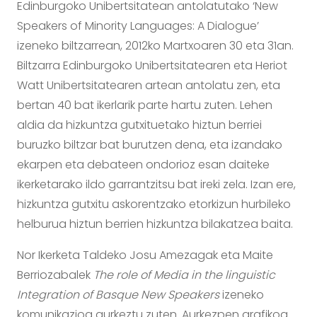
Edinburgoko Unibertsitatean antolatutako ‘New
Speakers of Minority Languages: A Dialogue’
izeneko biltzarrean, 2012ko Martxoaren 30 eta 31an.
Biltzarra Edinburgoko Unibertsitatearen eta Heriot
Watt Unibertsitatearen artean antolatu zen, eta
bertan 40 bat ikerlarik parte hartu zuten. Lehen
aldia da hizkuntza gutxituetako hiztun berriei
buruzko biltzar bat burutzen dena, eta izandako
ekarpen eta debateen ondorioz esan daiteke
ikerketarako ildo garrantzitsu bat ireki zela. Izan ere,
hizkuntza gutxitu askorentzako etorkizun hurbileko
helburua hiztun berrien hizkuntza bilakatzea baita.
Nor Ikerketa Taldeko Josu Amezagak eta Maite
Berriozabalek
The role of Media in the linguistic
Integration of Basque New Speakers
izeneko
komunikazioa aurkeztu zuten. Aurkezpen grafikoa