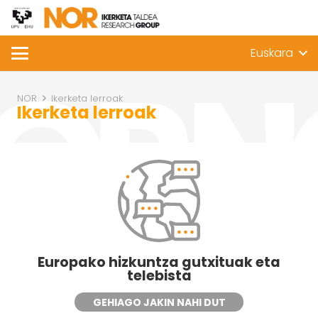
Euskara
NOR
Ikerketa lerroak
Ikerketa lerroak
Europako hizkuntza gutxituak eta
telebista
GEHIAGO JAKIN NAHI DUT