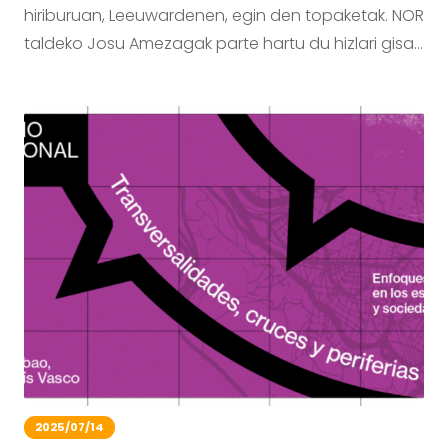
hiriburuan, Leeuwardenen, egin den topaketak. NOR
taldeko Josu Amezagak parte hartu du hizlari gisa…
2025/07/14