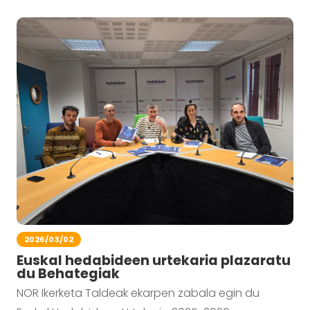
2026/03/02
Euskal hedabideen urtekaria plazaratu
du Behategiak
NOR Ikerketa Taldeak ekarpen zabala egin du