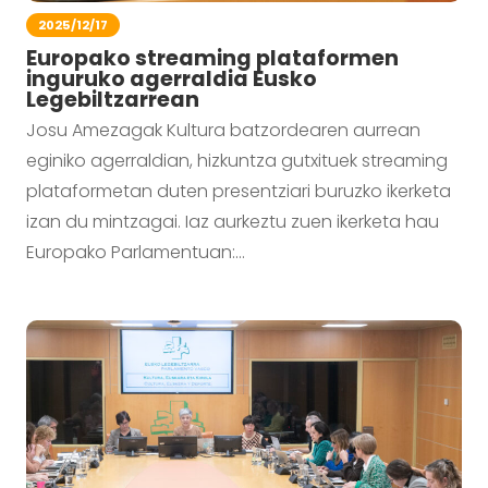
2025/12/17
Europako streaming plataformen
inguruko agerraldia Eusko
Legebiltzarrean
Josu Amezagak Kultura batzordearen aurrean
eginiko agerraldian, hizkuntza gutxituek streaming
plataformetan duten presentziari buruzko ikerketa
izan du mintzagai. Iaz aurkeztu zuen ikerketa hau
Europako Parlamentuan:…