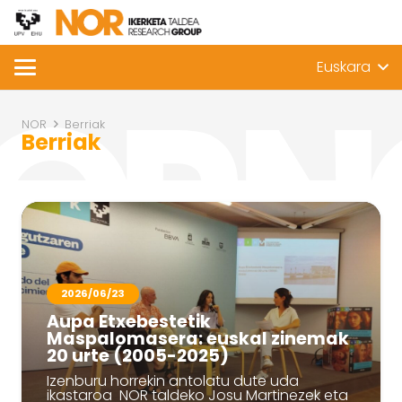
Euskara
NOR
Berriak
Berriak
2026/06/23
Aupa Etxebestetik
Maspalomasera: euskal zinemak
20 urte (2005-2025)
Izenburu horrekin antolatu dute uda
ikastaroa NOR taldeko Josu Martinezek eta