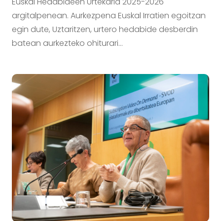
Euskal Hedabideen Urtekaria 2025-2026
argitalpenean. Aurkezpena Euskal Irratien egoitzan
egin dute, Uztaritzen, urtero hedabide desberdin
batean aurkezteko ohiturari…