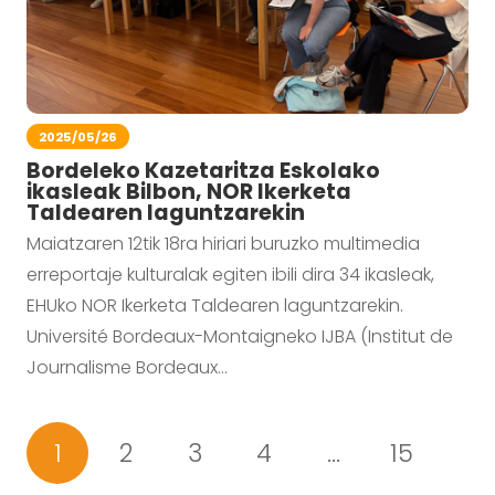
2025/05/26
Bordeleko Kazetaritza Eskolako
ikasleak Bilbon, NOR Ikerketa
Taldearen laguntzarekin
Maiatzaren 12tik 18ra hiriari buruzko multimedia
erreportaje kulturalak egiten ibili dira 34 ikasleak,
EHUko NOR Ikerketa Taldearen laguntzarekin.
Université Bordeaux-Montaigneko IJBA (Institut de
Journalisme Bordeaux…
1
2
3
4
…
15