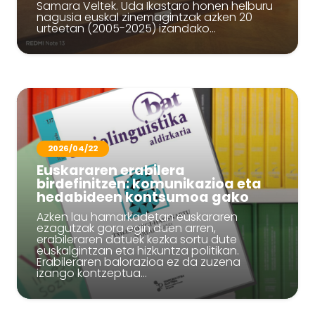
Samara Veltek. Uda Ikastaro honen helburu
nagusia euskal zinemagintzak azken 20
urteetan (2005-2025) izandako…
2026/04/22
Euskararen erabilera
birdefinitzen: komunikazioa eta
hedabideen kontsumoa gako
Azken lau hamarkadetan euskararen
ezagutzak gora egin duen arren,
erabileraren datuek kezka sortu dute
euskalgintzan eta hizkuntza politikan.
Erabileraren balorazioa ez da zuzena
izango kontzeptua…