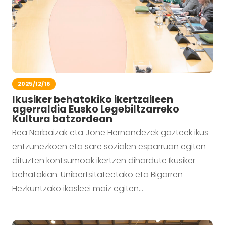
2025/12/16
Ikusiker behatokiko ikertzaileen
agerraldia Eusko Legebiltzarreko
Kultura batzordean
Bea Narbaizak eta Jone Hernandezek gazteek ikus-
entzunezkoen eta sare sozialen esparruan egiten
dituzten kontsumoak ikertzen dihardute Ikusiker
behatokian. Unibertsitateetako eta Bigarren
Hezkuntzako ikasleei maiz egiten…