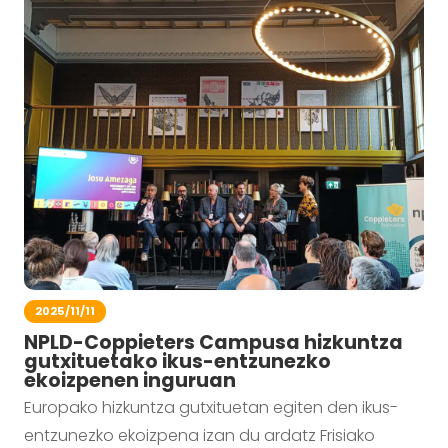
2025/11/11
NPLD-Coppieters Campusa hizkuntza
gutxituetako ikus-entzunezko
ekoizpenen inguruan
Europako hizkuntza gutxituetan egiten den ikus-
entzunezko ekoizpena izan du ardatz Frisiako