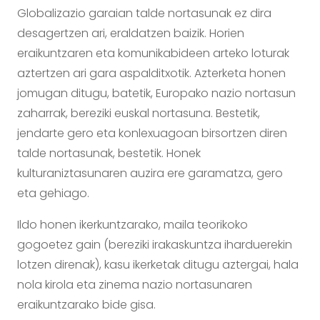
Globalizazio garaian talde nortasunak ez dira
desagertzen ari, eraldatzen baizik. Horien
eraikuntzaren eta komunikabideen arteko loturak
aztertzen ari gara aspalditxotik. Azterketa honen
jomugan ditugu, batetik, Europako nazio nortasun
zaharrak, bereziki euskal nortasuna. Bestetik,
jendarte gero eta konlexuagoan birsortzen diren
talde nortasunak, bestetik. Honek
kulturaniztasunaren auzira ere garamatza, gero
eta gehiago.
Ildo honen ikerkuntzarako, maila teorikoko
gogoetez gain (bereziki irakaskuntza iharduerekin
lotzen direnak), kasu ikerketak ditugu aztergai, hala
nola kirola eta zinema nazio nortasunaren
eraikuntzarako bide gisa.