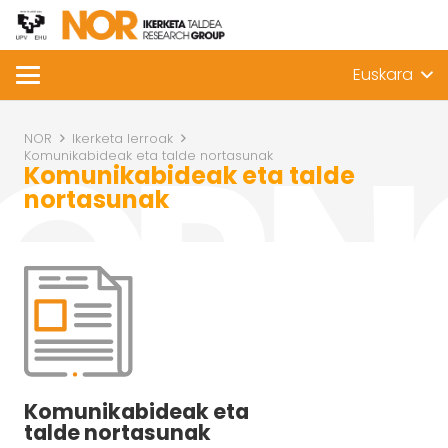
Euskara
NOR
Ikerketa lerroak
Komunikabideak eta talde nortasunak
Komunikabideak eta talde
nortasunak
Komunikabideak eta
talde nortasunak