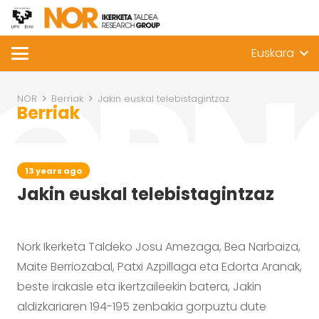
Euskara
NOR
Berriak
Jakin euskal telebistagintzaz
Berriak
13 years ago
Jakin euskal telebistagintzaz
Nork Ikerketa Taldeko Josu Amezaga, Bea Narbaiza,
Maite Berriozabal, Patxi Azpillaga eta Edorta Aranak,
beste irakasle eta ikertzaileekin batera, Jakin
aldizkariaren 194-195 zenbakia gorpuztu dute