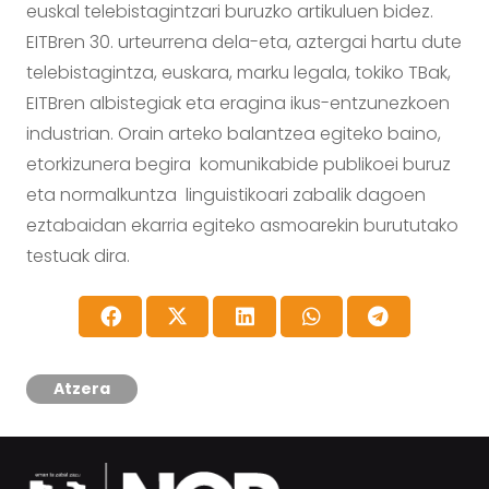
euskal telebistagintzari buruzko artikuluen bidez.
EITBren 30. urteurrena dela-eta, aztergai hartu dute
telebistagintza, euskara, marku legala, tokiko TBak,
EITBren albistegiak eta eragina ikus-entzunezkoen
industrian. Orain arteko balantzea egiteko baino,
etorkizunera begira komunikabide publikoei buruz
eta normalkuntza linguistikoari zabalik dagoen
eztabaidan ekarria egiteko asmoarekin burututako
testuak dira.
Atzera