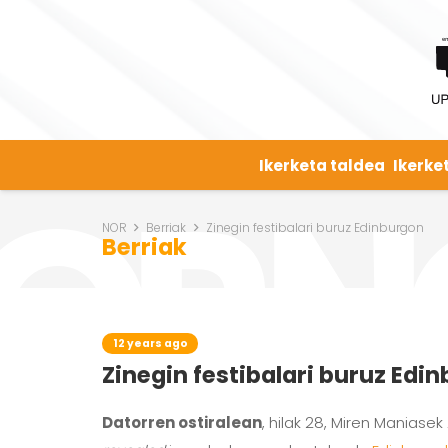
Ikerketa taldea
Ikerke
NOR
Berriak
Zinegin festibalari buruz Edinburgon
Berriak
12 years ago
Zinegin festibalari buruz Edi
Datorren ostiralean
, hilak 28, Miren Maniasek