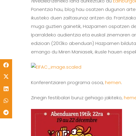
revealed
izeneko lana aurkeztuko du
Edinburgo
Ponentzia hau, blog hau osatzen dugunon artea
ikusteko duen zailtasunaz aritzen da. Frantzia
muga guztien gainetik, Hazparnen ospatzen den
Iparraldeko audientzia eta euskal zinemaren 
edizioan (2013ko abenduan) Hazparnen bildutak
emango du Miren Maniasek, ikusle hauen espek
Konferentziaren programa osoa,
hemen
.
Zinegin festibalari buruz gehiago jakiteko,
hemen