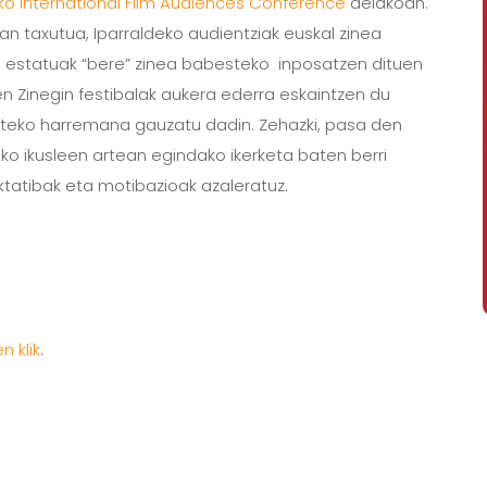
ko International Film Audiences Conference
delakoan.
n taxutua, Iparraldeko audientziak euskal zinea
ko estatuak “bere” zinea babesteko inposatzen dituen
 Zinegin festibalak aukera ederra eskaintzen du
arteko harremana gauzatu dadin. Zehazki, pasa den
o ikusleen artean egindako ikerketa baten berri
tatibak eta motibazioak azaleratuz.
 klik
.