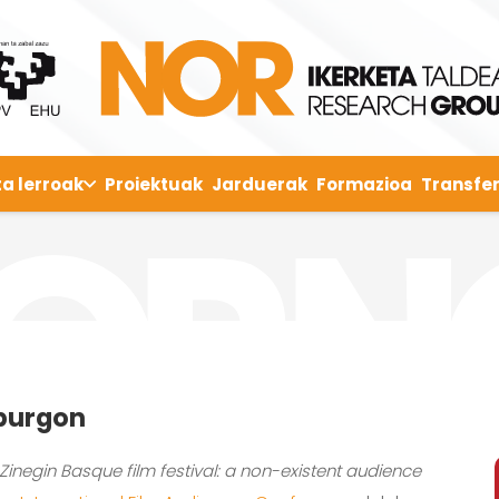
ta lerroak
Proiektuak
Jarduerak
Formazioa
Transfer
nburgon
Zinegin Basque film festival: a non-existent audience