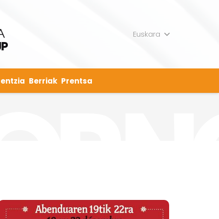
Euskara
entzia
Berriak
Prentsa