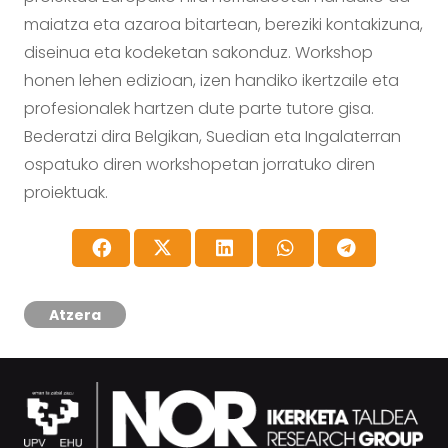
maiatza eta azaroa bitartean, bereziki kontakizuna,
diseinua eta kodeketan sakonduz. Workshop
honen lehen edizioan, izen handiko ikertzaile eta
profesionalek hartzen dute parte tutore gisa.
Bederatzi dira Belgikan, Suedian eta Ingalaterran
ospatuko diren workshopetan jorratuko diren
proiektuak.
Atzera