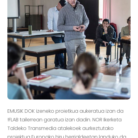
EMUSIK DOK izeneko proietkua aukeratua izan da
!FLAB tailerrean garatua izan dadin. NOR Ikerketa
Taldeko Transmedia atalekoek aurkeztutako
proiektua Europako hiru herrialdeetan landuko da