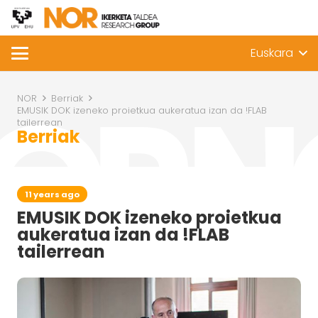
Euskara
NOR
Berriak
EMUSIK DOK izeneko proietkua aukeratua izan da !FLAB
tailerrean
Berriak
11 years ago
EMUSIK DOK izeneko proietkua
aukeratua izan da !FLAB
tailerrean