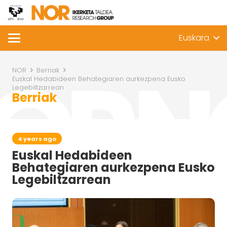
Euskara
NOR
Berriak
Euskal Hedabideen Behategiaren aurkezpena Eusko
Legebiltzarrean
Berriak
4 years ago
Euskal Hedabideen
Behategiaren aurkezpena Eusko
Legebiltzarrean