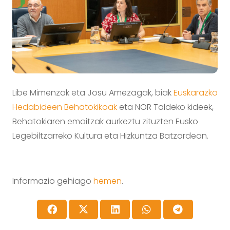
Libe Mimenzak eta Josu Amezagak, biak
Euskarazko
Hedabideen Behatokikoak
eta NOR Taldeko kideek,
Behatokiaren emaitzak aurkeztu zituzten Eusko
Legebiltzarreko Kultura eta Hizkuntza Batzordean.
Informazio gehiago
hemen
.