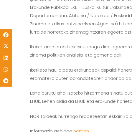
Erakunde Publikoa, EKE – Euskal Kultur Erakundea,
Departamendua, Akitania / Nafarroa / Euskadi E
Zinema eta Ikus entzunezkoen Agentzia) hitzar
lurralde horretako zinemagintzaren egoera azt
Ikerketaren emaitzak hiru izango dira: egoerar
zinema politiken analisia, eta gomendioak.
Ikerketa hau, aipatu erakundeak aspaldi honeta
eramateko duten borondatearen ondorioa da
Lana burutu ahal izateko hitzarmena sinatu du
EHUk. Lehen aldia da EHUk eta erakunde horiet
NOR Taldeak hurrengo hilabeteetan eskainiko 
Informazio gehiago
hemen
.