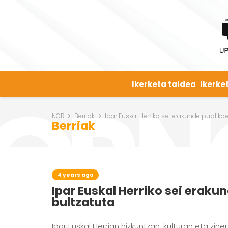
Ikerketa taldea
Ikerke
NOR
Berriak
Ipar Euskal Herriko sei erakunde publiko
Berriak
4 years ago
Ipar Euskal Herriko sei eraku
bultzatuta
Ipar Euskal Herrian hizkuntzan, kulturan eta z