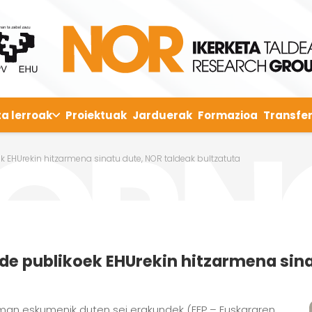
ta lerroak
Proiektuak
Jarduerak
Formazioa
Transfer
ek EHUrekin hitzarmena sinatu dute, NOR taldeak bultzatuta
nde publikoek EHUrekin hitzarmena sin
ineman eskumenik duten sei erakundek (EEP – Euskararen