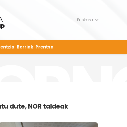
Euskara
entzia
Berriak
Prentsa
atu dute, NOR taldeak