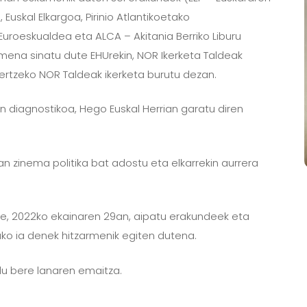
 Euskal Elkargoa, Pirinio Atlantikoetako
uroeskualdea eta ALCA – Akitania Berriko Liburu
mena sinatu dute EHUrekin, NOR Ikerketa Taldeak
ertzeko NOR Taldeak ikerketa burutu dezan.
en diagnostikoa, Hego Euskal Herrian garatu diren
n zinema politika bat adostu eta elkarrekin aurrera
.
te, 2022ko ekainaren 29an, aipatu erakundeek eta
ako ia denek hitzarmenik egiten dutena.
du bere lanaren emaitza.