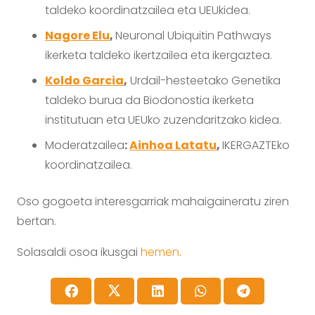
taldeko koordinatzailea eta UEUkidea.
Nagore Elu
,
Neuronal Ubiquitin Pathways
ikerketa taldeko ikertzailea eta ikergaztea.
Koldo Garcia
,
Urdail-hesteetako Genetika
taldeko burua da Biodonostia ikerketa
institutuan eta UEUko zuzendaritzako kidea.
Moderatzailea
:
Ainhoa Latatu
,
IKERGAZTEko
koordinatzailea.
Oso gogoeta interesgarriak mahaigaineratu ziren
bertan.
Solasaldi osoa ikusgai
hemen
.