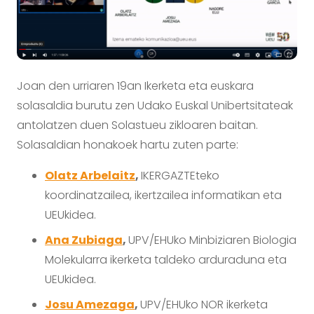
Joan den urriaren 19an Ikerketa eta euskara
solasaldia burutu zen Udako Euskal Unibertsitateak
antolatzen duen Solastueu zikloaren baitan.
Solasaldian honakoek hartu zuten parte:
Olatz Arbelaitz
,
IKERGAZTEteko
koordinatzailea, ikertzailea informatikan eta
UEUkidea.
Ana Zubiaga
,
UPV/EHUko Minbiziaren Biologia
Molekularra ikerketa taldeko arduraduna eta
UEUkidea.
Josu Amezaga
,
UPV/EHUko NOR ikerketa