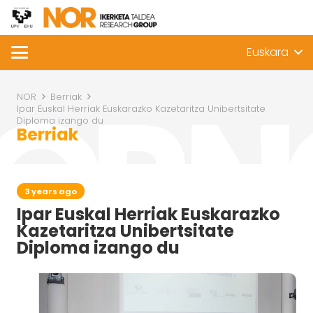
Euskara
NOR
Berriak
Ipar Euskal Herriak Euskarazko Kazetaritza Unibertsitate
Diploma izango du
Berriak
3 years ago
Ipar Euskal Herriak Euskarazko
Kazetaritza Unibertsitate
Diploma izango du