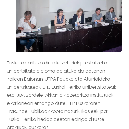
Euskaraz arituko diren kazetariak prestatzeko
unibertsitate diploma abiatuko da datorren
irailean Baionan. UPPA Paueko eta Aturrialdeko
unibertsitateak, EHU Euskal Herriko Unibertsitateak
eta IJBA Bordele-Akitania Kazetaritza Institutuak
elkarlanean emango dute, EEP Euskararen
Erakunde Publikoak koordinaturik. Ikasleek Ipar
Euskal Herriko hedabideetan egingo dituzte
praktikak, euskaraz.