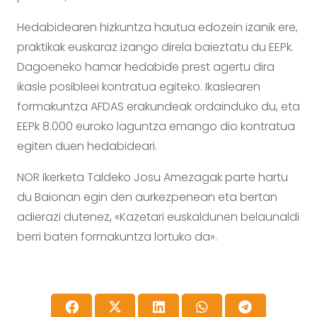
Hedabidearen hizkuntza hautua edozein izanik ere,
praktikak euskaraz izango direla baieztatu du EEPk.
Dagoeneko hamar hedabide prest agertu dira
ikasle posibleei kontratua egiteko. Ikaslearen
formakuntza AFDAS erakundeak ordainduko du, eta
EEPk 8.000 euroko laguntza emango dio kontratua
egiten duen hedabideari.
NOR Ikerketa Taldeko Josu Amezagak parte hartu
du Baionan egin den aurkezpenean eta bertan
adierazi dutenez, «Kazetari euskaldunen belaunaldi
berri baten formakuntza lortuko da».