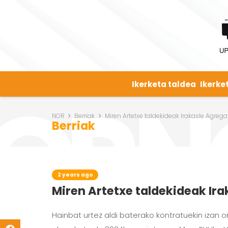
Ikerketa taldea
Ikerke
NOR
Berriak
Miren Artetxe taldekideak Irakasle Agreg
Berriak
2 years ago
Miren Artetxe taldekideak Ir
Hainbat urtez aldi baterako kontratuekin izan 