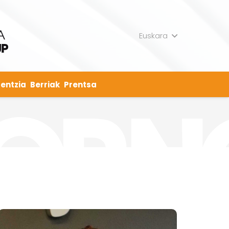
Euskara
entzia
Berriak
Prentsa