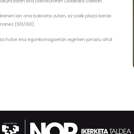
zkuntzaren eta Literaturaren Didaktika Sailean.
nen lan ona balioetsi zuten, ez soilik plaza berari
manez (100/100).
tza hobe eta egonkorragoetan eginten jarraitu ahal