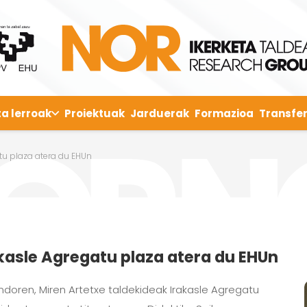
ta lerroak
Proiektuak
Jarduerak
Formazioa
Transfer
atu plaza atera du EHUn
akasle Agregatu plaza atera du EHUn
ondoren, Miren Artetxe taldekideak Irakasle Agregatu