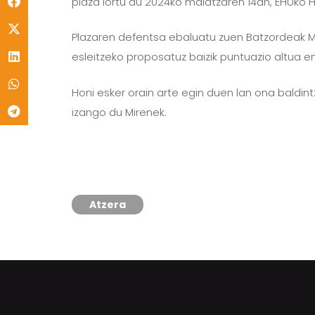
plaza lortu du 2024ko maiatzaren 14an, EHUko Hi
Plazaren defentsa ebaluatu zuen Batzordeak Mire
esleitzeko proposatuz baizik puntuazio altua e
Honi esker orain arte egin duen lan ona baldin
izango du Mirenek.
Atzera