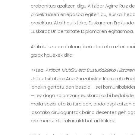
eraberritua azaltzen digu Aitziber Agirre Ruiz 
proiektuaren errepasoa egiten du, euskal hedab
proiektua. Atal hau ixteko, Euskararen Erakunde 
Euskaraz Unibertsitate Diplomaren egitasmoa.
Artikulu luzeen atalean, ikerketari eta azterlan
gaiak hauexek dira:
<<Lea-Artibai, Mutriku eta Busturialdeko Hitzar
Unibertsitateko Ane Zuazubiskar Iñarra eta Ene
lanekin gertatu den bezala —sei komunikabider
—, ez dago zalantzarik euskarazko bi hedabide
maila sozial eta kulturalean, ondo esplikatzen 
jasotako dirulaguntzak baino dexentez gehiago i
ere merezi du irakurraldi bat artikuluak.