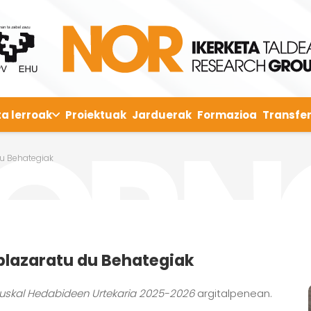
ta lerroak
Proiektuak
Jarduerak
Formazioa
Transfer
du Behategiak
plazaratu du Behategiak
uskal Hedabideen Urtekaria 2025-2026
argitalpenean.