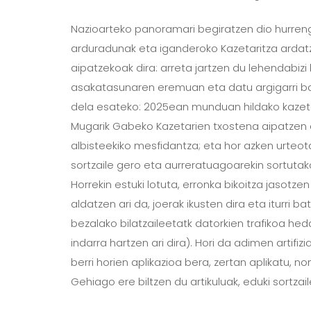
Nazioarteko panoramari begiratzen dio hurrengo 
arduradunak eta iganderoko Kazetaritza ardatz 
aipatzekoak dira: arreta jartzen du lehendabiz
asakatasunaren eremuan eta datu argigarri ba
dela esateko:
2025ean munduan hildako kazetar
Mugarik Gabeko Kazetarien txostena aipatzen du 
albisteekiko mesfidantza; eta hor azken urteota
sortzaile gero eta aurreratuagoarekin sortutako
Horrekin estuki lotuta, erronka bikoitza jasotze
aldatzen ari da, joerak ikusten dira eta iturri 
bezalako bilatzaileetatk datorkien trafikoa h
indarra hartzen ari dira). Hori da adimen artifi
berri horien aplikazioa bera, zertan aplikatu, n
Gehiago ere biltzen du artikuluak, eduki sortza