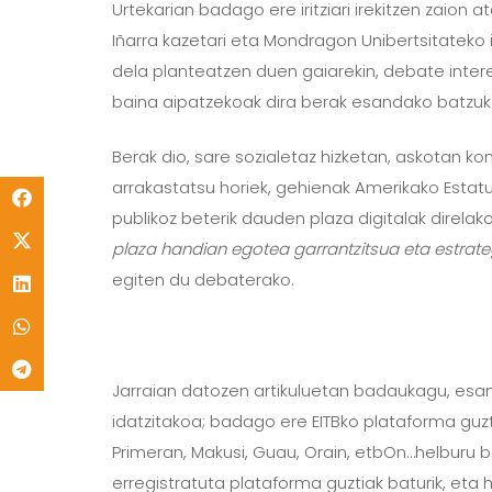
Urtekarian badago ere iritziari irekitzen zaion 
Iñarra kazetari eta Mondragon Unibertsitateko 
dela planteatzen duen gaiarekin, debate intere
baina aipatzekoak dira berak esandako batzuk
Berak dio, sare sozialetaz hizketan, askotan ko
arrakastatsu horiek, gehienak Amerikako Estatu
publikoz beterik dauden plaza digitalak direlak
plaza handian egotea garrantzitsua eta estrate
egiten du debaterako.
Jarraian datozen artikuluetan badaukagu, esan b
idatzitakoa; badago ere EITBko plataforma guzt
Primeran, Makusi, Guau, Orain, etbOn…helburu bez
erregistratuta plataforma guztiak baturik, eta 