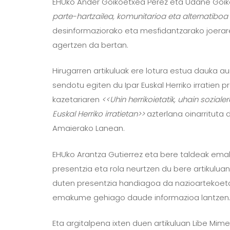
EHUko Ander Goikoetxea Pérez eta Udane Goikoet
parte-hartzailea, komunitarioa eta alternatiboa
desinformaziorako eta mesfidantzarako joerar
agertzen da bertan.
Hirugarren artikuluak ere lotura estua dauka au
sendotu egiten du Ipar Euskal Herriko irratien 
kazetariaren
<<Uhin herrikoietatik, uhain sozial
Euskal Herriko irratietan>>
azterlana oinarrituta 
Amaierako Lanean.
EHUko Arantza Gutierrez eta bere taldeak em
presentzia eta rola neurtzen du bere artikul
duten presentzia handiagoa da nazioartekoet
emakume gehiago daude informazioa lantzen
Eta argitalpena ixten duen artikuluan Libe Mim