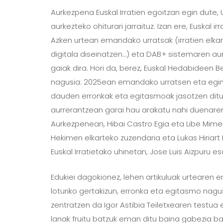
Aurkezpena Euskal Irratien egoitzan egin dute,
aurkezteko ohiturari jarraituz. Izan ere,
Euskal i
Azken urtean emandako urratsak (irratien elka
digitala diseinatzen…) eta DAB+ sistemaren 
gaiak dira. Hori da, berez, Euskal Hedabideen 
nagusia: 2025ean emandako urratsen eta egin
dauden erronkak eta egitasmoak jasotzen ditu; 
aurrerantzean garai hau arakatu nahi duenare
Aurkezpenean, Hibai Castro Egia eta Libe Mimenz
Hekimen elkarteko zuzendaria eta Lukas Hiriart 
Euskal Irratietako uhinetan, Jose Luis Aizpuru 
Edukiei dagokionez, lehen artikuluak urtearen
loturiko gertakizun, erronka eta egitasmo nagusi
zentratzen da Igor Astibia Teiletxearen testua
lanak fruitu batzuk eman ditu baina gabezia ba