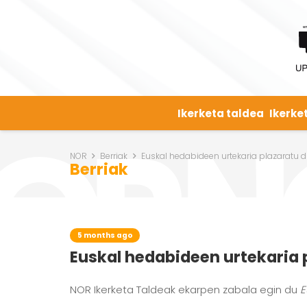
Ikerketa taldea
Ikerke
NOR
Berriak
Euskal hedabideen urtekaria plazaratu 
Berriak
5 months ago
Euskal hedabideen urtekaria 
NOR Ikerketa Taldeak ekarpen zabala egin du
E