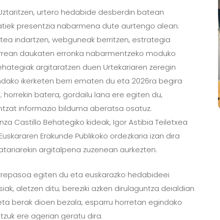
 Uztaritzen, urtero hedabide desberdin batean
rratiek presentzia nabarmena dute aurtengo alean:
rtea indartzen, webguneak berritzen, estrategia
aurrean daukaten erronka nabarmentzeko moduko
Behategiak argitaratzen duen Urtekariaren zeregin
dako ikerketen berri ematen du eta 2026ra begira
horrekin batera, gordailu lana ere egiten du,
ntzat informazio bilduma aberatsa osatuz.
a Castillo Behategiko kideak, Igor Astibia Teiletxea
Euskararen Erakunde Publikoko ordezkaria izan dira
esatariarekin argitalpena zuzenean aurkezten.
 errepasoa egiten du eta euskarazko hedabideei
ak, aletzen ditu; bereziki azken dirulaguntza deialdian
 eta berak dioen bezala, esparru horretan egindako
tzuk ere agerian geratu dira.