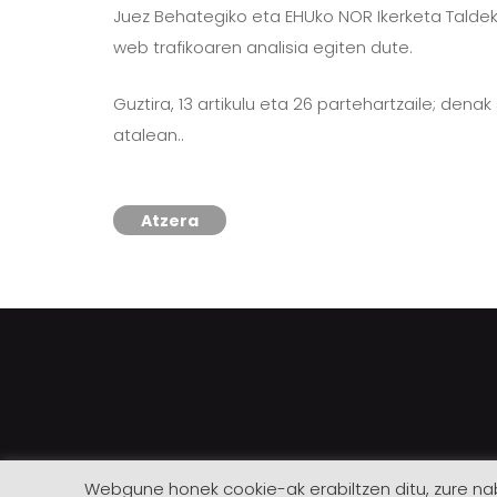
Juez Behategiko eta EHUko NOR Ikerketa Talde
web trafikoaren analisia egiten dute.
Guztira, 13 artikulu eta 26 partehartzaile; de
atalean..
Atzera
Webgune honek cookie-ak erabiltzen ditu, zure nab