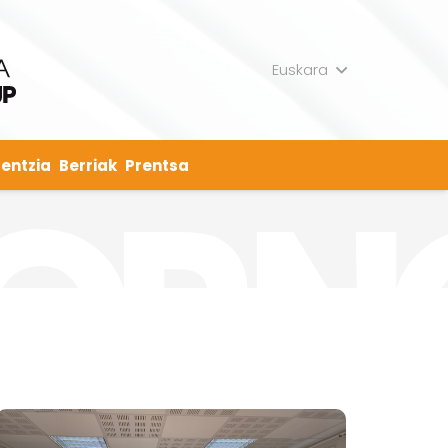
Euskara
entzia
Berriak
Prentsa