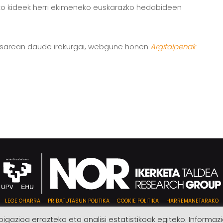
ko kideek herri ekimeneko euskarazko hedabideen
nak sarean daude irakurgai, webgune honen
Argitalpenak
LEGE OHARRA
PRIBATUTASUN POLITIKA
COOKIE POLITIKA
HARREMANETARAKO
igazioa errazteko eta analisi estatistikoak egiteko. Informa