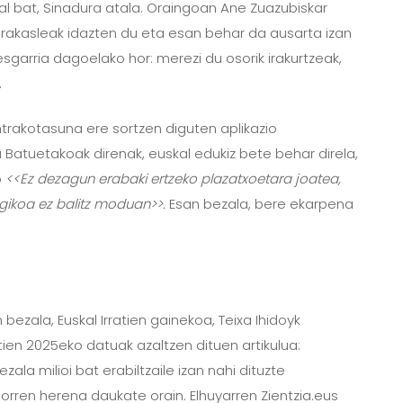
atal bat, Sinadura atala. Oraingoan Ane Zuazubiskar
irakasleak idazten du eta esan behar da ausarta izan
sgarria dagoelako hor: merezi du osorik irakurtzeak,
.
ntrakotasuna ere sortzen diguten aplikazio
 Batuetakoak direnak, euskal edukiz bete behar direla,
o
<<Ez dezagun erabaki ertzeko plazatxoetara joatea,
gikoa ez balitz moduan>>.
Esan bezala, bere ekarpena
ezala, Euskal Irratien gainekoa, Teixa Ihidoyk
ien 2025eko datuak azaltzen dituen artikulua:
ala milioi bat erabiltzaile izan nahi dituzte
horren herena daukate orain. Elhuyarren Zientzia.eus