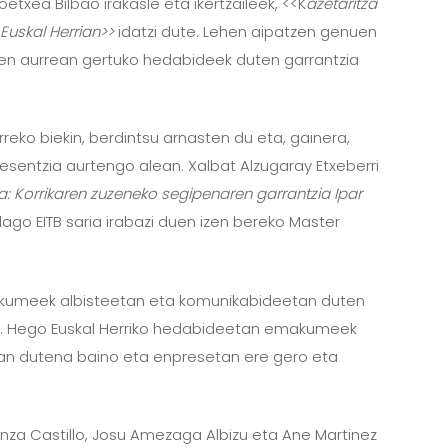
xea Bilbao irakasle eta ikertzaileek, <<K
azetaritza
 Euskal Herrian>>
idatzi dute
.
Lehen aipatzen genuen
en aurrean gertuko hedabideek duten garrantzia
rreko biekin, berdintsu arnasten du eta, gainera,
presentzia aurtengo alean. Xalbat Alzugaray Etxeberri
era: Korrikaren zuzeneko segipenaren garrantzia Ipar
dago EITB saria irabazi duen izen bereko Master
akumeek albisteetan eta komunikabideetan duten
uan. Hego Euskal Herriko hedabideetan emakumeek
an dutena baino eta enpresetan ere gero eta
.
enza Castillo, Josu Amezaga Albizu eta Ane Martinez