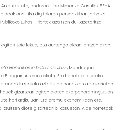
de Arkautek eta, ondoren, Libe Mimenza Castillok BEHA
ideak analitika digitalaren perspektiban jartzeko
Publikoko Lukas Hiriartek azaltzen du Kazetaritza
ei egiten zaie lekua, eta aurtengo alean lantzen diren
en eta Hamaikaren balio soziala>>
, Mondragon
ko Bidegain Aireren eskutik. Era honetako aurreko
en inpaktu soziala aztertu da honezkero urtekarietan
 hauek gizarteari egiten dioten ekarpenaren inguruan,
dute hori artikuluan. Eta eremu ekonomikoan ere,
tzultzen diote gizarteari bi kasuetan. Alde horretatik