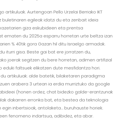
artikuluak. Aurtengoan Pello Urzelai Berriako IKT
buletinaren egileak idatzi du eta zenbait ideia
i kazetarien giza eskubideen eta prentsa
t ematen du 2025a esparru horretan urte beltza izan
ien % 40tik gora Gazan hil ditu Israelgo armadak.
iturri gisa. Beste gai bat ere jorratzen du,
ko joerak segitzen du bere horretan, adimen artifizial
 eduki faltsuek elikatzen dute mesfidantza hori.
n du artikuluak: alde batetik, bilaketaren paradigma
batzuen arabera 3 urtean ia erdia murriztuko da google
edabideei (honen ordez, chat bidezko galde-erantzunak
zialak dakarren erronka bat, eta bestea da teknologia
on egin inbertsioak, antolaketa… buruhauste horiek.
ileen fenomeno indartsua, adibidez, eta abar.