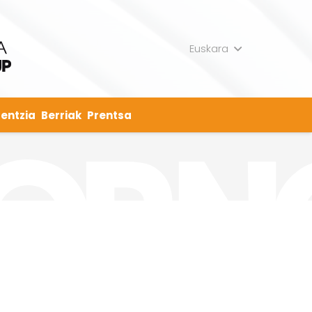
Euskara
entzia
Berriak
Prentsa