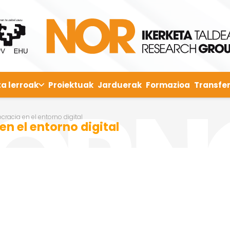
ta lerroak
Proiektuak
Jarduerak
Formazioa
Transfer
acia en el entorno digital
 el entorno digital