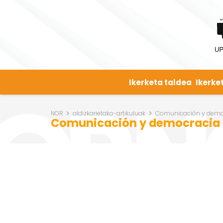
Ikerketa taldea
Ikerke
NOR
aldizkarietako-artikuluak
Comunicación y democr
Comunicación y democracia en