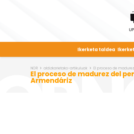
Ikerketa taldea
Ikerke
NOR
aldizkarietako-artikuluak
El proceso de madurez 
El proceso de madurez del pers
Armendáriz