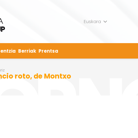
Euskara
entzia
Berriak
Prentsa
riz
encio roto, de Montxo