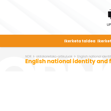
Ikerketa taldea
Ikerke
NOR
aldizkarietako-artikuluak
English national ident
English national identity and