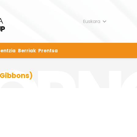
Euskara
entzia
Berriak
Prentsa
m Gibbons)