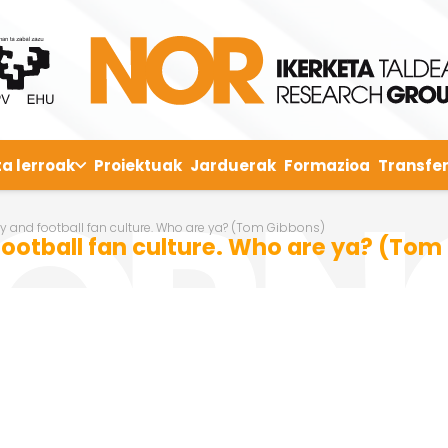
ta lerroak
Proiektuak
Jarduerak
Formazioa
Transfer
ity and football fan culture. Who are ya? (Tom Gibbons)
 football fan culture. Who are ya? (To