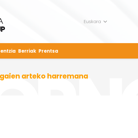
Euskara
entzia
Berriak
Prentsa
dagaien arteko harremana