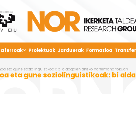
ta lerroak
Proiektuak
Jarduerak
Formazioa
Transfer
a eta gune soziolinguistikoak: bi aldagaien arteko harremana fokuan
a eta gune soziolinguistikoak: bi al