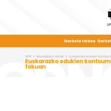
Ikerketa taldea
Ikerke
NOR
liburuetako-atalak
Euskarazko edukien kontsumo
Euskarazko edukien kontsumo
fokuan