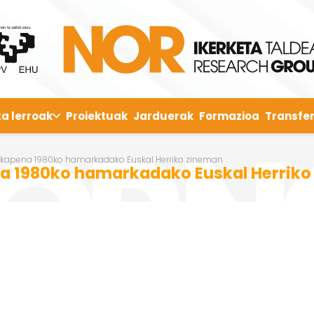
ta lerroak
Proiektuak
Jarduerak
Formazioa
Transfer
dikapena 1980ko hamarkadako Euskal Herriko zineman
na 1980ko hamarkadako Euskal Herrik