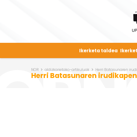
Ikerketa taldea
Ikerke
NOR
aldizkarietako-artikuluak
Herri Batasunaren iru
Herri Batasunaren irudikape