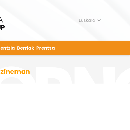
Euskara
entzia
Berriak
Prentsa
o zineman