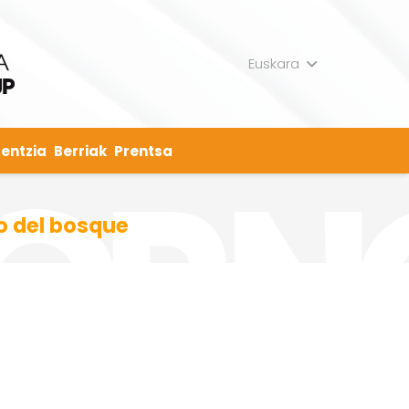
Euskara
entzia
Berriak
Prentsa
do del bosque