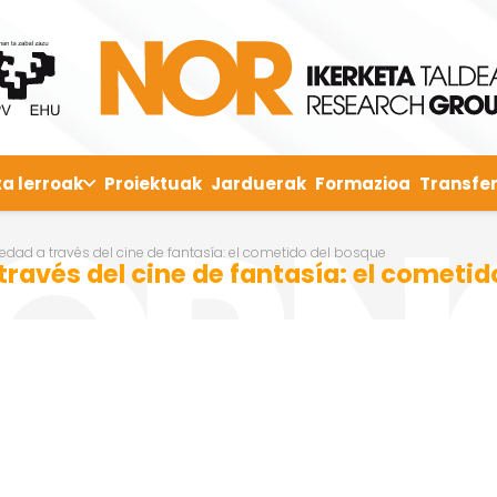
ta lerroak
Proiektuak
Jarduerak
Formazioa
Transfer
iedad a través del cine de fantasía: el cometido del bosque
 través del cine de fantasía: el cometi