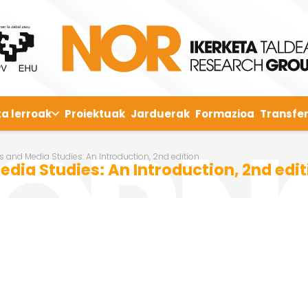
ta lerroak
Proiektuak
Jarduerak
Formazioa
Transfer
nd Media Studies: An Introduction, 2nd edition
ia Studies: An Introduction, 2nd edit