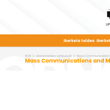
Ikerketa taldea
Ikerke
NOR
aldizkarietako-artikuluak
Mass Communications a
Mass Communications and Med