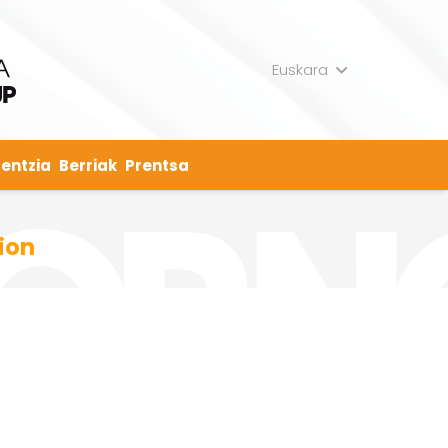
Euskara
entzia
Berriak
Prentsa
ion