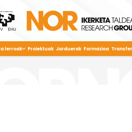
ta lerroak
Proiektuak
Jarduerak
Formazioa
Transfer