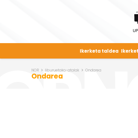
Ikerketa taldea
Ikerke
NOR
liburuetako-atalak
Ondarea
Ondarea