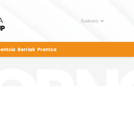
Euskara
entzia
Berriak
Prentsa