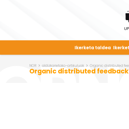
Ikerketa taldea
Ikerke
NOR
aldizkarietako-artikuluak
Organic distributed fe
Organic distributed feedback 