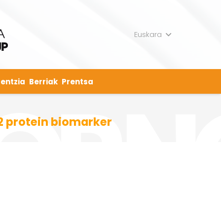
Euskara
entzia
Berriak
Prentsa
B2 protein biomarker