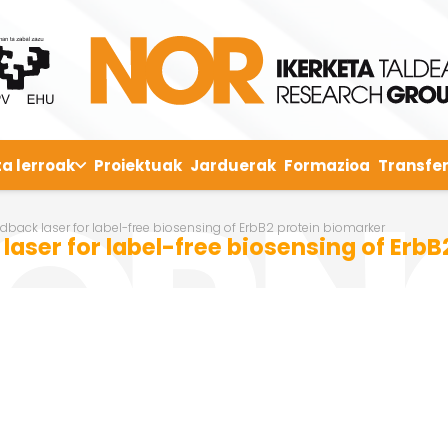
ta lerroak
Proiektuak
Jarduerak
Formazioa
Transfer
edback laser for label-free biosensing of ErbB2 protein biomarker
laser for label-free biosensing of Erb