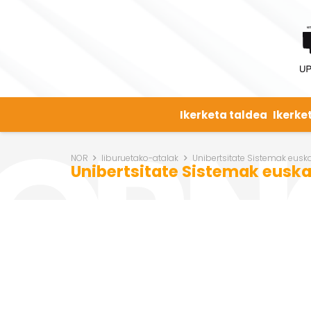
Ikerketa taldea
Ikerke
NOR
liburuetako-atalak
Unibertsitate Sistemak euska
Unibertsitate Sistemak euska