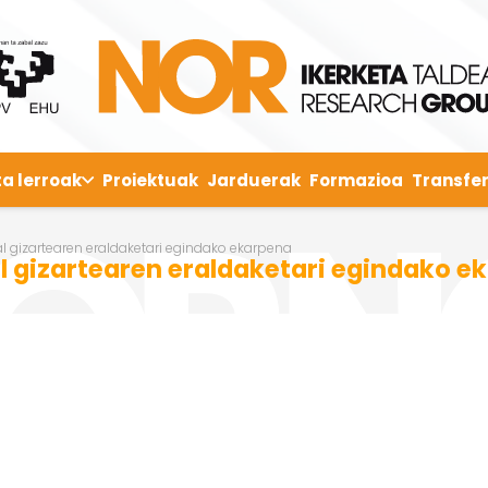
ta lerroak
Proiektuak
Jarduerak
Formazioa
Transfer
l gizartearen eraldaketari egindako ekarpena
l gizartearen eraldaketari egindako e