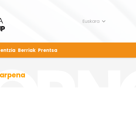
Euskara
entzia
Berriak
Prentsa
karpena