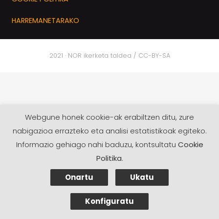
HARREMANETARAKO
2021 · NOR ikerketa taldea / CC-BY-SA
Webgune honek cookie-ak erabiltzen ditu, zure
nabigazioa errazteko eta analisi estatistikoak egiteko.
Informazio gehiago nahi baduzu, kontsultatu
Cookie
Politika
.
Onartu
Ukatu
Konfiguratu