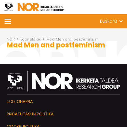
Euskara
NOR
Egonaldiak
Mad Men and postfeminism
Mad Men and postfeminism
LEGE OHARRA
PRIBATUTASUN POLITIKA
COOKIE POLITIKA