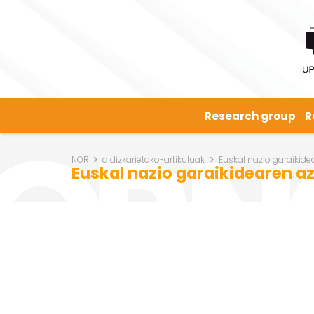
Research group
R
NOR
aldizkarietako-artikuluak
Euskal nazio garaikidea
Euskal nazio garaikidearen az