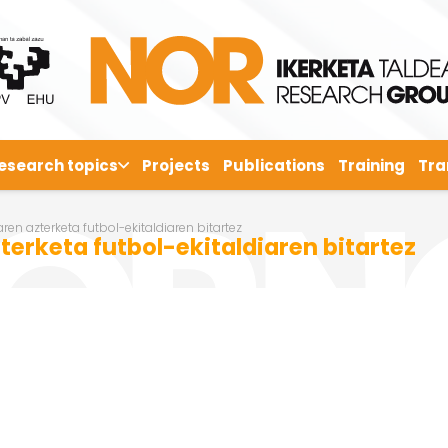
esearch topics
Projects
Publications
Training
Tra
ren azterketa futbol-ekitaldiaren bitartez
terketa futbol-ekitaldiaren bitartez