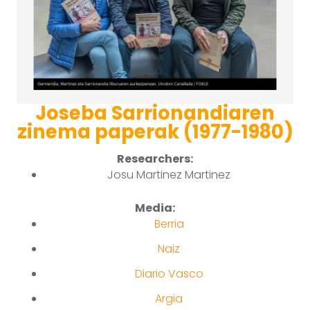
Joseba Sarrionandiaren
zinema paperak (1977-1980)
Researchers:
Josu Martinez Martinez
Media:
Berria
Naiz
Diario Vasco
Argia