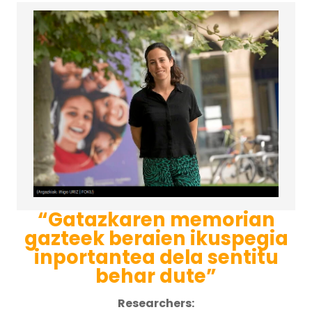
“Gatazkaren memorian
gazteek beraien ikuspegia
inportantea dela sentitu
behar dute”
Researchers: