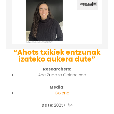
“Ahots txikiek entzunak
izateko aukera dute”
Researchers:
Ane Zugaza Goienetxea
Media:
Goiena
Date:
2025/11/14