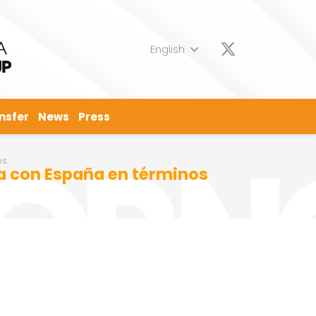
English
nsfer
News
Press
s.
ra con España en términos