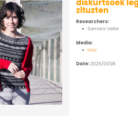
diskurtsoek le
zituzten
Researchers:
Samara Velte
Media:
Naiz
Date:
2025/01/08