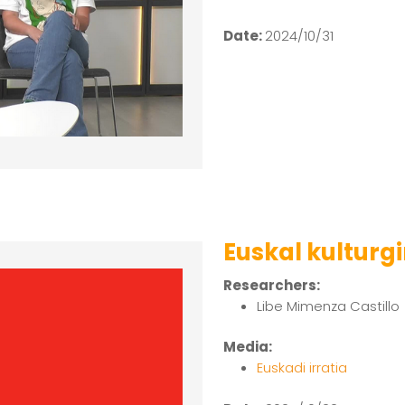
Date:
2024/10/31
Euskal kulturg
Researchers:
Libe Mimenza Castillo
Media:
Euskadi irratia