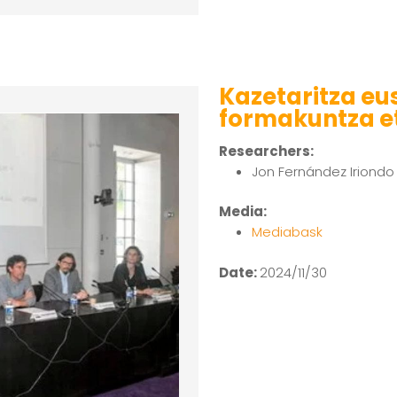
Kazetaritza eu
formakuntza e
Researchers:
Jon Fernández Iriondo
Media:
Mediabask
Date:
2024/11/30