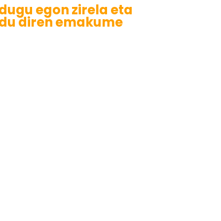
 dugu egon zirela eta
edu diren emakume