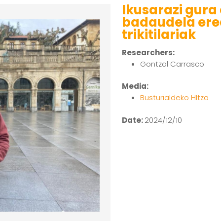
Ikusarazi gura
badaudela er
trikitilariak
Researchers:
Gontzal Carrasco
Media:
Busturialdeko HItza
Date:
2024/12/10