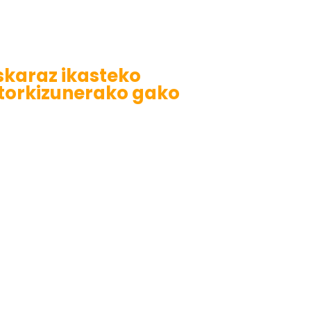
skaraz ikasteko
torkizunerako gako