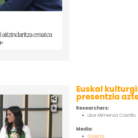
Euskal kulturg
presentzia azt
Researchers:
Libe Mimenza Castillo
Media:
Goiena