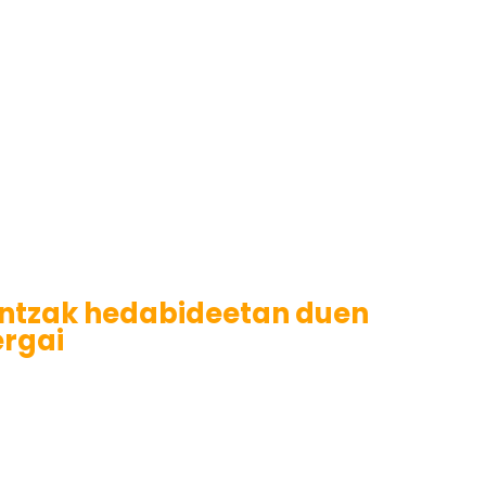
intzak hedabideetan duen
ergai