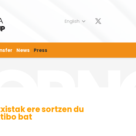
English
nsfer
News
Press
xistak ere sortzen du
tibo bat