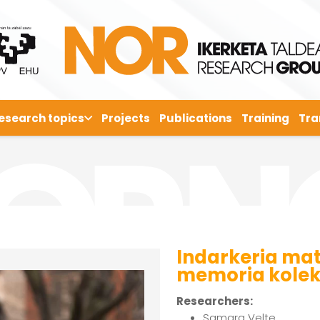
esearch topics
Projects
Publications
Training
Tra
Indarkeria mat
memoria kolek
Researchers:
Samara Velte