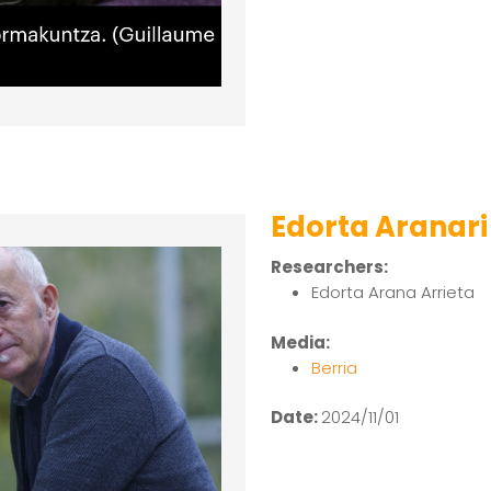
Edorta Aranari
Researchers:
Edorta Arana Arrieta
Media:
Berria
Date:
2024/11/01