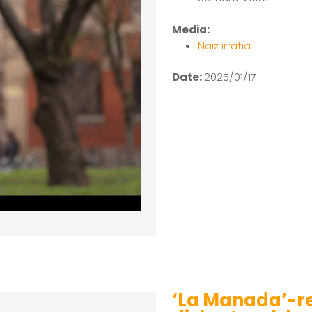
Media:
Naiz irratia
Date:
2025/01/17
‘La Manada’-r