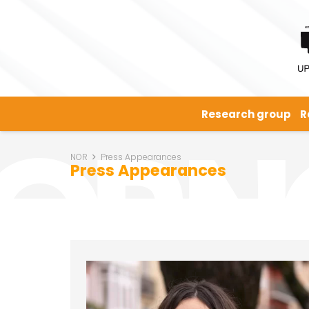
Research group
R
NOR
Press Appearances
Press Appearances