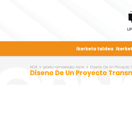
Ikerketa taldea
Ikerke
NOR
gradu-amaierako-lana
Diseno De Un Proyecto
Diseno De Un Proyecto Trans