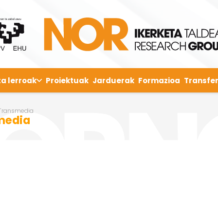
ta lerroak
Proiektuak
Jarduerak
Formazioa
Transfer
 Transmedia
media