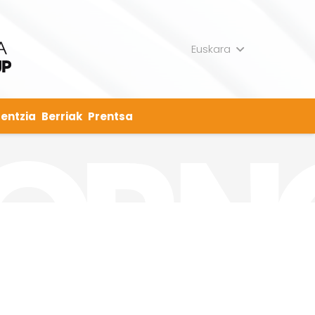
Euskara
entzia
Berriak
Prentsa