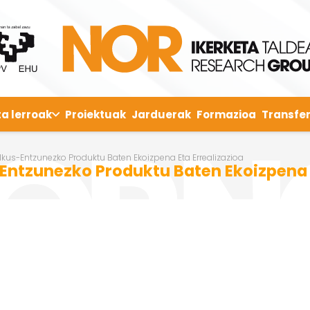
ta lerroak
Proiektuak
Jarduerak
Formazioa
Transfer
Ikus-Entzunezko Produktu Baten Ekoizpena Eta Errealizazioa
Entzunezko Produktu Baten Ekoizpena E