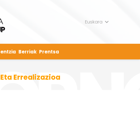
Euskara
entzia
Berriak
Prentsa
ta Errealizazioa