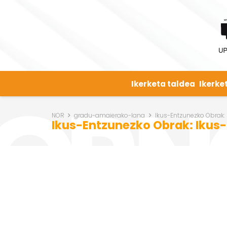
Ikerketa taldea
Ikerke
NOR
gradu-amaierako-lana
Ikus-Entzunezko Obrak: 
Ikus-Entzunezko Obrak: Ikus-