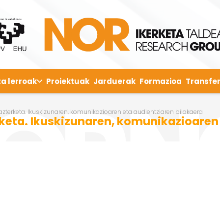
ta lerroak
Proiektuak
Jarduerak
Formazioa
Transfer
 azterketa. Ikuskizunaren, komunikazioaren eta audientziaren bilakaera
rketa. Ikuskizunaren, komunikazioaren