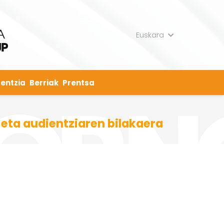
Euskara
entzia
Berriak
Prentsa
 eta audientziaren bilakaera