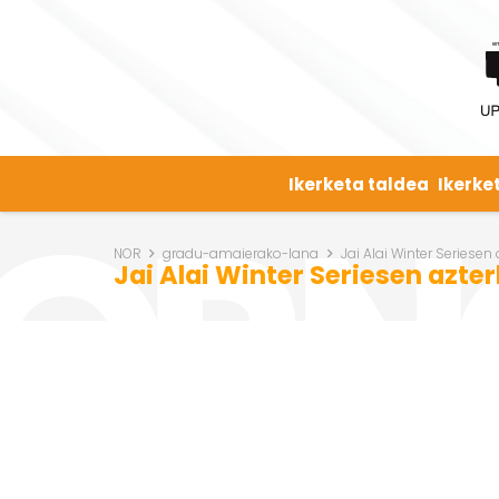
Ikerketa taldea
Ikerke
NOR
gradu-amaierako-lana
Jai Alai Winter Seriesen
Jai Alai Winter Seriesen azte