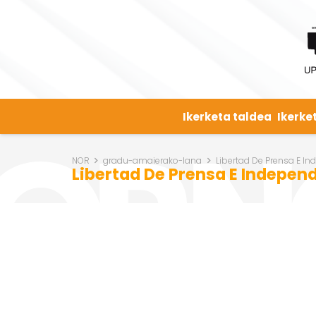
Ikerketa taldea
Ikerke
NOR
gradu-amaierako-lana
Libertad De Prensa E I
Libertad De Prensa E Indepen