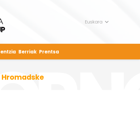
Euskara
entzia
Berriak
Prentsa
De Hromadske