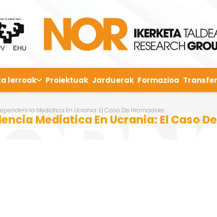
ta lerroak
Proiektuak
Jarduerak
Formazioa
Transfer
ndependencia Mediatica En Ucrania: El Caso De Hromadske
dencia Mediatica En Ucrania: El Caso 