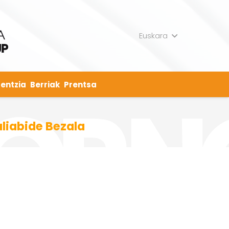
Euskara
entzia
Berriak
Prentsa
liabide Bezala