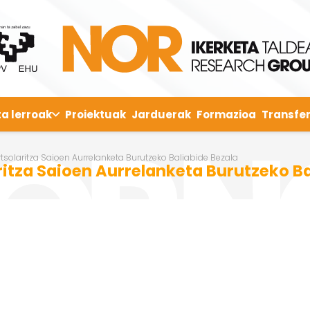
ta lerroak
Proiektuak
Jarduerak
Formazioa
Transfer
solaritza Saioen Aurrelanketa Burutzeko Baliabide Bezala
tza Saioen Aurrelanketa Burutzeko Ba