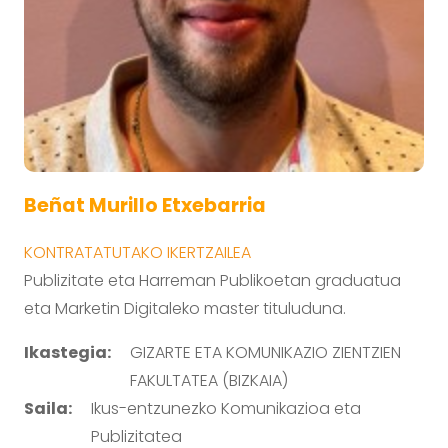
Beñat Murillo Etxebarria
KONTRATATUTAKO IKERTZAILEA
Publizitate eta Harreman Publikoetan graduatua
eta Marketin Digitaleko master tituluduna.
Ikastegia:
GIZARTE ETA KOMUNIKAZIO ZIENTZIEN
FAKULTATEA (BIZKAIA)
Saila:
Ikus-entzunezko Komunikazioa eta
Publizitatea