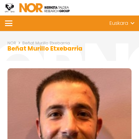
Euskara
NOR
Beñat Murillo Etxebarria
Beñat Murillo Etxebarria