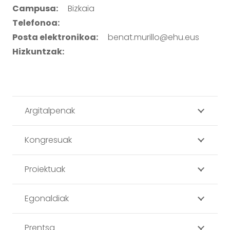
Campusa:
Bizkaia
Telefonoa:
Posta elektronikoa:
benat.murillo@ehu.eus
Hizkuntzak:
Argitalpenak
Kongresuak
Proiektuak
Egonaldiak
Prentsa