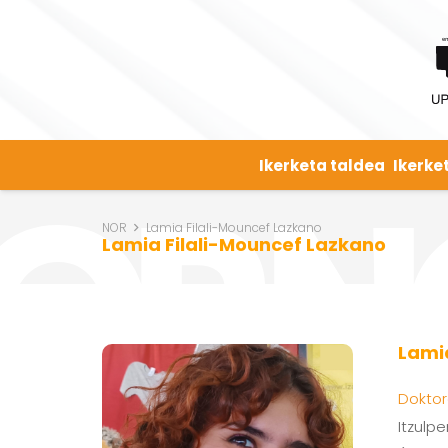
Ikerketa taldea
Ikerke
NOR
Lamia Filali-Mouncef Lazkano
Lamia Filali-Mouncef Lazkano
Lami
Doktor
Itzulp