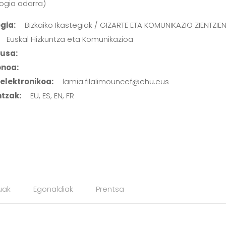
logia adarra)
gia:
Bizkaiko Ikastegiak / GIZARTE ETA KOMUNIKAZIO ZIENTZIE
Euskal Hizkuntza eta Komunikazioa
usa:
onoa:
elektronikoa:
lamia.filalimouncef@ehu.eus
ntzak:
EU, ES, EN, FR
uak
Egonaldiak
Prentsa