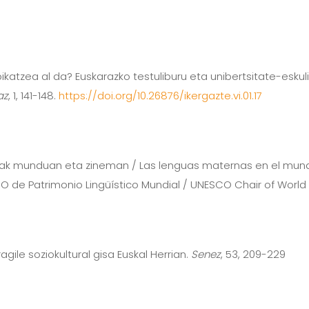
rrepikatzea al da? Euskarazko testuliburu eta unibertsitate-es
az
, 1, 141-148.
https://doi.org/10.26876/ikergazte.vi.01.17
ntzak munduan eta zineman / Las lenguas maternas en el mund
 Patrimonio Lingüístico Mundial / UNESCO Chair of World Li
ragile soziokultural gisa Euskal Herrian.
Senez
, 53, 209-229