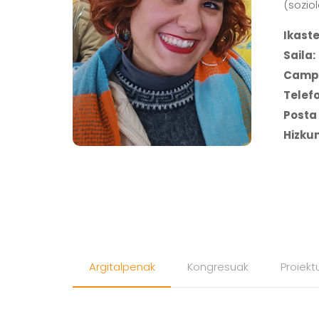
(sozio
Ikaste
Saila:
Camp
Telef
Posta 
Hizku
Argitalpenak
Kongresuak
Proiekt