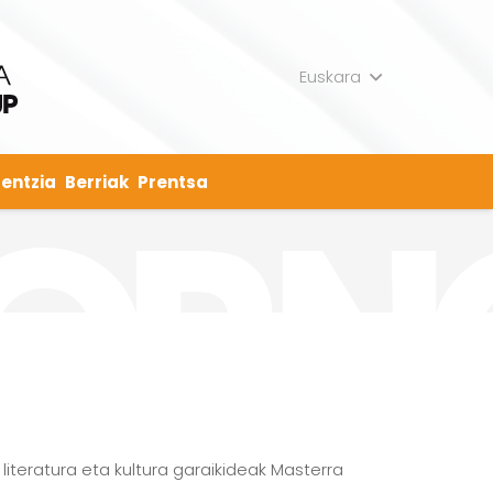
Euskara
entzia
Berriak
Prentsa
literatura eta kultura garaikideak Masterra