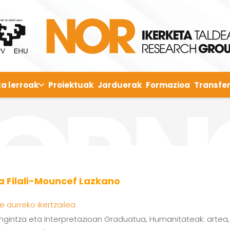
ta lerroak
Proiektuak
Jarduerak
Formazioa
Transfer
a Filali-Mouncef Lazkano
e aurreko ikertzailea
engintza eta Interpretazioan Graduatua, Humanitateak: artea, 