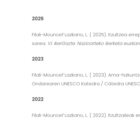
2025
Filali-Mouncef Lazkano, L. ( 2025). Itzultzea e
sarea.
VI. IkerGazte. Nazioarteko ikerketa euskar
2023
Filali-Mouncef Lazkano, L. ( 2023). Ama-hizku
Ondarearen UNESCO Katedra / Cátedra UNESCO de
2022
Filali-Mouncef Lazkano, L. ( 2022). Itzultzaileak e