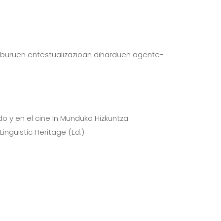
kuliburuen entestualizazioan diharduen agente-
o y en el cine In Munduko Hizkuntza
nguistic Heritage (Ed.)