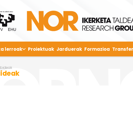
ta lerroak
Proiektuak
Jarduerak
Formazioa
Transfer
abideak
bideak