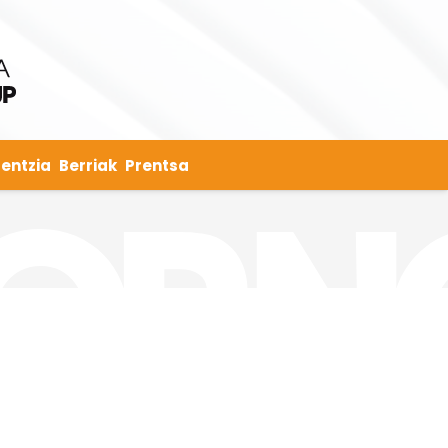
entzia
Berriak
Prentsa