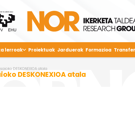
ta lerroak
Proiektuak
Jarduerak
Formazioa
Transfer
 saioko DESKONEXIOA atala
aioko DESKONEXIOA atala