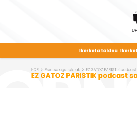
Ikerketa taldea
Ikerke
NOR
Prentsa agerraldiak
EZ GATOZ PARISTIK podcast
EZ GATOZ PARISTIK podcast s