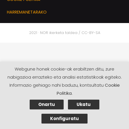
HARREMANETARAKO
2021 · NOR ikerketa taldea / CC-BY-SA
Webgune honek cookie-ak erabiltzen ditu, zure
nabigazioa errazteko eta analisi estatistikoak egiteko.
Informazio gehiago nahi baduzu, kontsultatu
Cookie
Politika
.
Onartu
Ukatu
Konfiguratu