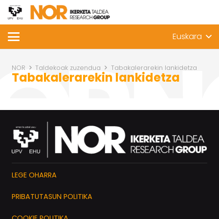
Euskara
NOR
Taldekoak zuzendua
Tabakalerarekin lankidetza
Tabakalerarekin lankidetza
LEGE OHARRA
PRIBATUTASUN POLITIKA
COOKIE POLITIKA